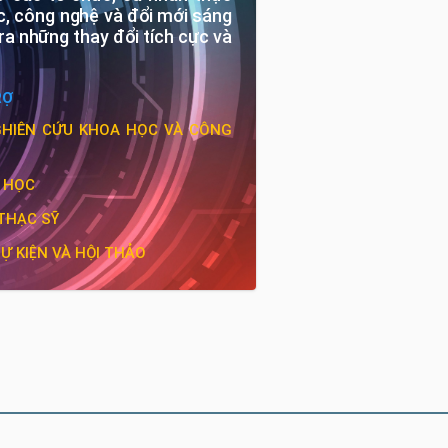
, công nghệ và đổi mới sáng 
a những thay đổi tích cực và 
RỢ
GHIÊN CỨU KHOA HỌC VÀ CÔNG 
 HỌC
THẠC SỸ
SỰ KIỆN VÀ HỘI THẢO