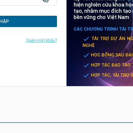
hiện nghiên cứu khoa học
tạo, nhằm mục đích tạo r
bền vững cho Việt Nam
HẬP
CÁC CHƯƠNG TRÌNH TÀI T
TÀI TRỢ DỰ ÁN N
Quên mật khẩu?
NGHỆ
HỌC BỔNG SAU ĐẠI
HỢP TÁC ĐẠO TÀO 
HỢP TÁC, TÀI TRỢ 