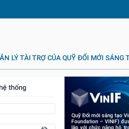
N LÝ TÀI TRỢ CỦA QUỸ ĐỔI MỚI SÁNG
hệ thống
Quỹ Đổi mới sáng tạo Vi
Foundation – VINIF) đư
lập với chức năng hỗ tr