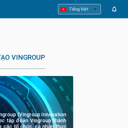
Tiếng Việt
 TẠO VINGROUP
ngroup (Vingroup Innovation 
ợc tập đoàn Vingroup thành 
ợ các tổ chức, cá nhân thực 